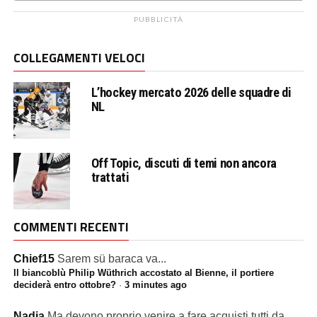
PUBBLICITÀ
COLLEGAMENTI VELOCI
L’hockey mercato 2026 delle squadre di
NL
Off Topic, discuti di temi non ancora
trattati
COMMENTI RECENTI
Chief15
Sarem sü baraca va...
Il biancoblù Philip Wüthrich accostato al Bienne, il portiere
deciderà entro ottobre?
·
3 minutes ago
Nadia
Ma devono proprio venire a fare acquisti tutti da