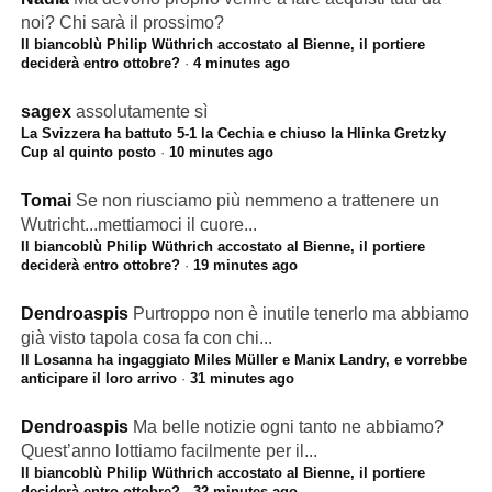
noi? Chi sarà il prossimo?
Il biancoblù Philip Wüthrich accostato al Bienne, il portiere
deciderà entro ottobre?
·
4 minutes ago
sagex
assolutamente sì
La Svizzera ha battuto 5-1 la Cechia e chiuso la Hlinka Gretzky
Cup al quinto posto
·
10 minutes ago
Tomai
Se non riusciamo più nemmeno a trattenere un
Wutricht...mettiamoci il cuore...
Il biancoblù Philip Wüthrich accostato al Bienne, il portiere
deciderà entro ottobre?
·
19 minutes ago
Dendroaspis
Purtroppo non è inutile tenerlo ma abbiamo
già visto tapola cosa fa con chi...
Il Losanna ha ingaggiato Miles Müller e Manix Landry, e vorrebbe
anticipare il loro arrivo
·
31 minutes ago
Dendroaspis
Ma belle notizie ogni tanto ne abbiamo?
Quest’anno lottiamo facilmente per il...
Il biancoblù Philip Wüthrich accostato al Bienne, il portiere
deciderà entro ottobre?
·
32 minutes ago