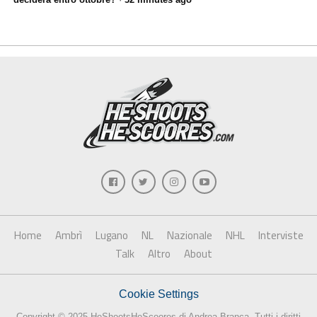
Home
Ambrì
Lugano
NL
Nazionale
NHL
Interviste
Talk
Altro
About
Cookie Settings
Copyright © 2025 HeShootsHeScoores di Andrea Branca. Tutti i diritti