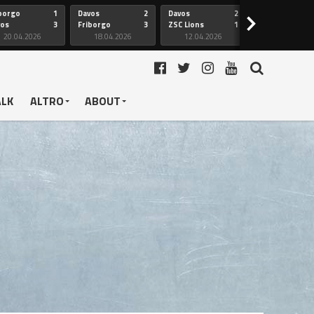
borgo
1
Davos
2
Davos
2
Friborgo
>
vos
3
Friborgo
3
ZSC Lions
1
Ginevra
20.04.2026
18.04.2026
12.04.2026
12.04.2026
ALK
ALTRO
ABOUT