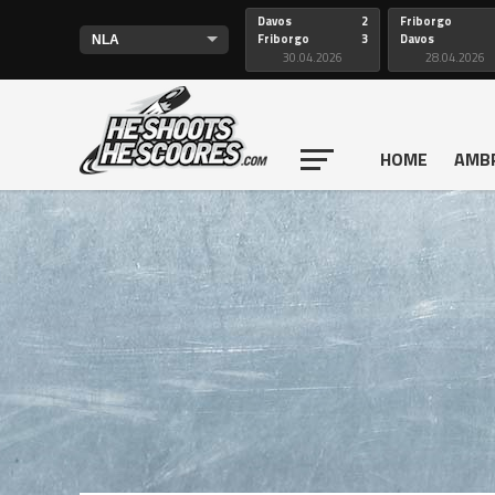
Davos
2
Friborgo
Friborgo
3
Davos
30.04.2026
28.04.2026
HOME
AMB