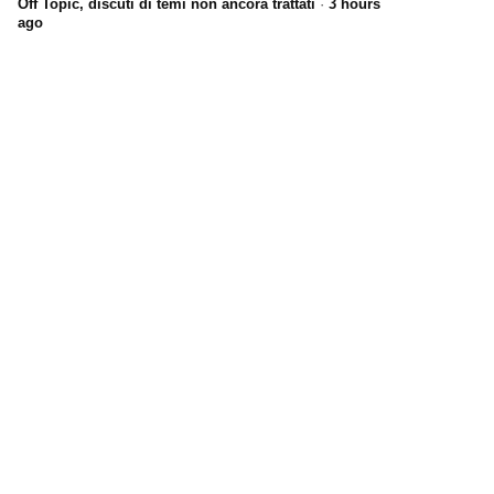
Off Topic, discuti di temi non ancora trattati
·
3 hours
ago