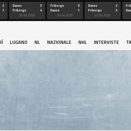
2
Davos
5
Friborgo
0
Davos
2
Fri
1
Friborgo
4
Davos
1
Friborgo
3
Da
26.04.2026
24.04.2026
22.04.2026
RÌ
LUGANO
NL
NAZIONALE
NHL
INTERVISTE
T