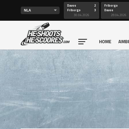
Davos
2
Friborgo
Friborgo
3
Davos
30.04.2026
28.04.2026
HOME
AMB