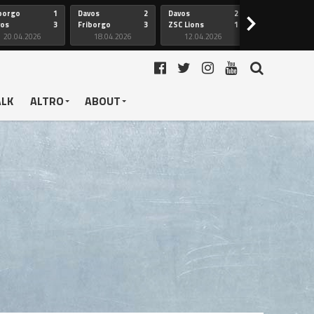
borgo
1
Davos
2
Davos
2
Friborgo
>
vos
3
Friborgo
3
ZSC Lions
1
Ginevra
20.04.2026
18.04.2026
12.04.2026
12.04.2026
ALK
ALTRO
ABOUT