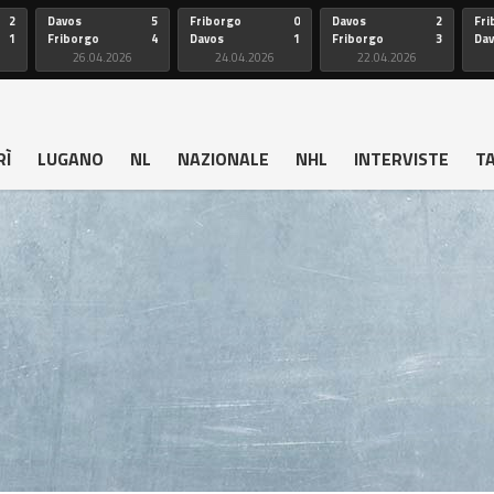
2
Davos
5
Friborgo
0
Davos
2
Fri
1
Friborgo
4
Davos
1
Friborgo
3
Da
26.04.2026
24.04.2026
22.04.2026
RÌ
LUGANO
NL
NAZIONALE
NHL
INTERVISTE
T