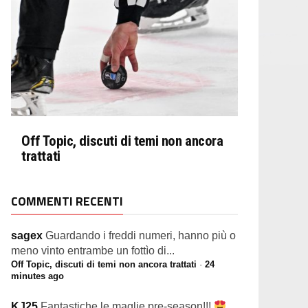
Off Topic, discuti di temi non ancora
trattati
COMMENTI RECENTI
sagex
Guardando i freddi numeri, hanno più o
meno vinto entrambe un fottìo di...
Off Topic, discuti di temi non ancora trattati
·
24
minutes ago
KJ25
Fantastiche le maglie pre-season!!!