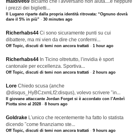
maldive69
diciamo che l'avversario non aiuta....e neppure
i prezzi dei biglietti...
Il Lugano riparte dalla propria identità ritrovata: “Ognuno dovrà
dare il 5% in più”
·
30 minutes ago
Richerhabs44
Ci sono sicuramente punti su cui
dibattere, ma mi vien da dire che confermi...
Off Topic, discuti di temi non ancora trattati
·
1 hour ago
Richerhabs44
In Ticino oltretutto, l’invidia è sport
cantonale per eccellenza. Sportiva...
Off Topic, discuti di temi non ancora trattati
·
2 hours ago
Lore
Chiedo scusa (anche
@disqus_HyBCzxmLf2:disqus), volevo scrivere "in...
Il giovane attaccante Jordan Forget si è accordato con l’Ambrì
Piotta sino al 2028
·
8 hours ago
Goldrake
L'unico che recentemente ha fatto lo statista
dicendo "come finanziamo ste...
Off Topic, discuti di temi non ancora trattati
·
9 hours ago