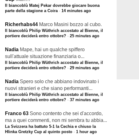
Il biancoblù Matej Pekar dovrebbe giocare buona
parte della stagione a Coira
·
14 minutes ago
Richerhabs44
Marco Masini bozzo al cubo.
Il biancoblù Philip Wüthrich accostato al Bienne, il
portiere deciderà entro ottobre?
·
25 minutes ago
Nadia
Mape, hai un qualche spiffero
sull'attuale situazione finanziaria o...
Il biancoblù Philip Wüthrich accostato al Bienne, il
portiere deciderà entro ottobre?
·
29 minutes ago
Nadia
Spero solo che abbiano indovinato i
nuovi stranieri e che siano performanti...
Il biancoblù Philip Wüthrich accostato al Bienne, il
portiere deciderà entro ottobre?
·
37 minutes ago
Franco 63
Sono contento che sei d'accordo,
ma a quei commenti, non mi sembra tu abbia...
La Svizzera ha battuto 5-1 la Cechia e chiuso la
Hlinka Gretzky Cup al quinto posto
·
1 hour ago