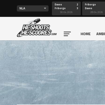
Davos
2
Friborgo
Friborgo
3
Davos
30.04.2026
28.04.2026
HOME
AMB