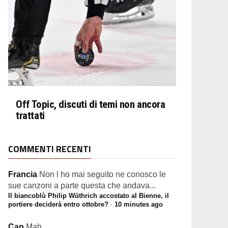
Off Topic, discuti di temi non ancora
trattati
COMMENTI RECENTI
Francia
Non l ho mai seguito ne conosco le
sue canzoni a parte questa che andava...
Il biancoblù Philip Wüthrich accostato al Bienne, il
portiere deciderà entro ottobre?
·
10 minutes ago
Cap
Mah…