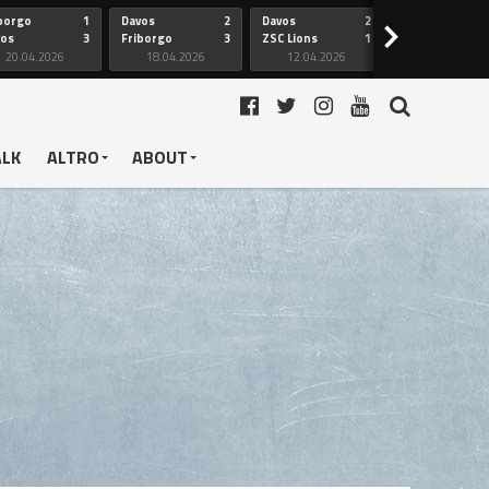
borgo
1
Davos
2
Davos
2
Friborgo
>
vos
3
Friborgo
3
ZSC Lions
1
Ginevra
20.04.2026
18.04.2026
12.04.2026
12.04.2026
ALK
ALTRO
ABOUT