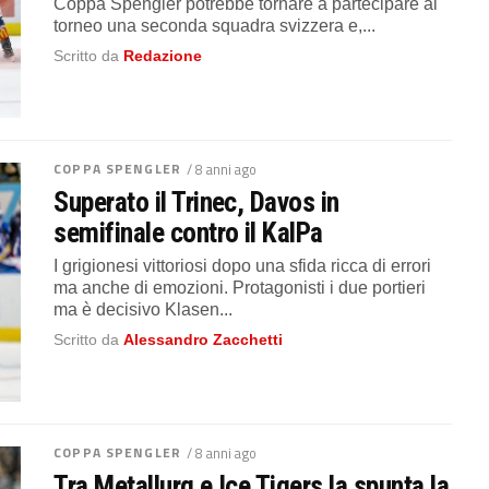
Coppa Spengler potrebbe tornare a partecipare al
torneo una seconda squadra svizzera e,...
Scritto da
Redazione
COPPA SPENGLER
/ 8 anni ago
Superato il Trinec, Davos in
semifinale contro il KalPa
I grigionesi vittoriosi dopo una sfida ricca di errori
ma anche di emozioni. Protagonisti i due portieri
ma è decisivo Klasen...
Scritto da
Alessandro Zacchetti
COPPA SPENGLER
/ 8 anni ago
Tra Metallurg e Ice Tigers la spunta la