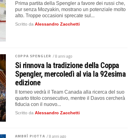
Prima partita della Spengler a favore dei russi che,
pur senza Mozyakin, mostrano un potenziale molto
alto. Troppe occasioni sprecate sul...
Scritto da
Alessandro Zacchetti
COPPA SPENGLER
/ 8 anni ago
Si rinnova la tradizione della Coppa
Spengler, mercoledì al via la 92esima
edizione
Il torneo vedrà il Team Canada alla ricerca del suo
quarto titolo consecutivo, mentre il Davos cercherà
fiducia con il nuovo...
Scritto da
Alessandro Zacchetti
AMBRÌ PIOTTA
/ 8 anni ago