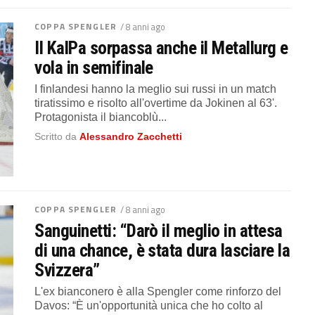
COPPA SPENGLER
/ 8 anni ago
Il KalPa sorpassa anche il Metallurg e
vola in semifinale
I finlandesi hanno la meglio sui russi in un match
tiratissimo e risolto all'overtime da Jokinen al 63'.
Protagonista il biancoblù...
Scritto da
Alessandro Zacchetti
COPPA SPENGLER
/ 8 anni ago
Sanguinetti: “Darò il meglio in attesa
di una chance, è stata dura lasciare la
Svizzera”
L'ex bianconero è alla Spengler come rinforzo del
Davos: “È un'opportunità unica che ho colto al