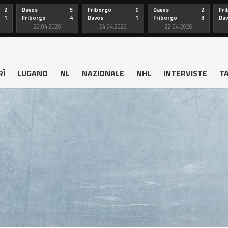
2
Davos
5
Friborgo
0
Davos
2
Fri
1
Friborgo
4
Davos
1
Friborgo
3
Da
26.04.2026
24.04.2026
22.04.2026
RÌ
LUGANO
NL
NAZIONALE
NHL
INTERVISTE
T