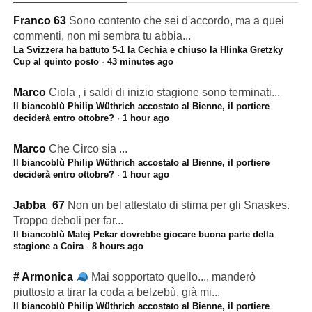
Franco 63
Sono contento che sei d'accordo, ma a quei
commenti, non mi sembra tu abbia...
La Svizzera ha battuto 5-1 la Cechia e chiuso la Hlinka Gretzky
Cup al quinto posto
·
43 minutes ago
Marco
Ciola , i saldi di inizio stagione sono terminati...
Il biancoblù Philip Wüthrich accostato al Bienne, il portiere
deciderà entro ottobre?
·
1 hour ago
Marco
Che Circo sia ...
Il biancoblù Philip Wüthrich accostato al Bienne, il portiere
deciderà entro ottobre?
·
1 hour ago
Jabba_67
Non un bel attestato di stima per gli Snaskes.
Troppo deboli per far...
Il biancoblù Matej Pekar dovrebbe giocare buona parte della
stagione a Coira
·
8 hours ago
# Armonica
Mai sopportato quello..., manderò
piuttosto a tirar la coda a belzebù, già mi...
Il biancoblù Philip Wüthrich accostato al Bienne, il portiere