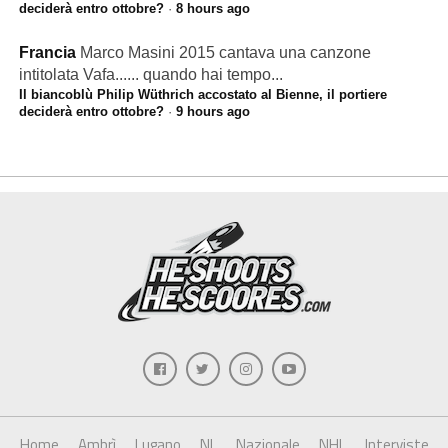
deciderà entro ottobre?
·
8 hours ago
Francia
Marco Masini 2015 cantava una canzone
intitolata Vafa...... quando hai tempo...
Il biancoblù Philip Wüthrich accostato al Bienne, il portiere
deciderà entro ottobre?
·
9 hours ago
Home
Ambrì
Lugano
NL
Nazionale
NHL
Interviste