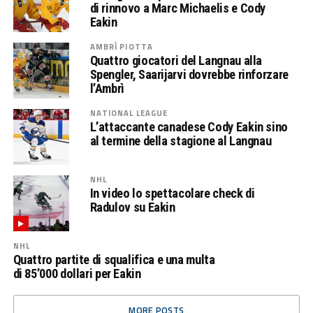
di rinnovo a Marc Michaelis e Cody
Eakin
AMBRÌ PIOTTA
Quattro giocatori del Langnau alla
Spengler, Saarijarvi dovrebbe rinforzare
l’Ambrì
NATIONAL LEAGUE
L’attaccante canadese Cody Eakin sino
al termine della stagione al Langnau
NHL
In video lo spettacolare check di
Radulov su Eakin
NHL
Quattro partite di squalifica e una multa
di 85’000 dollari per Eakin
MORE POSTS