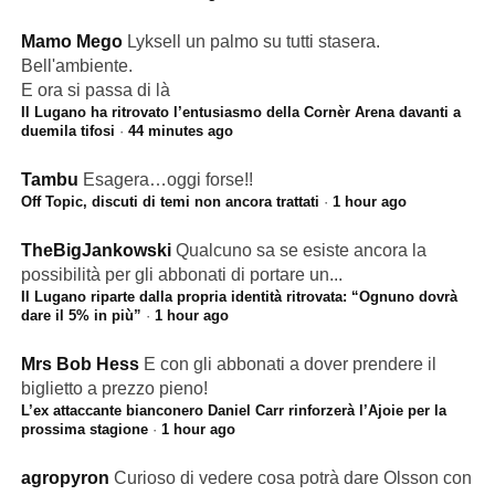
Mamo Mego
Lyksell un palmo su tutti stasera.
Bell'ambiente.
E ora si passa di là
Il Lugano ha ritrovato l’entusiasmo della Cornèr Arena davanti a
duemila tifosi
·
44 minutes ago
Tambu
Esagera…oggi forse!!
Off Topic, discuti di temi non ancora trattati
·
1 hour ago
TheBigJankowski
Qualcuno sa se esiste ancora la
possibilità per gli abbonati di portare un...
Il Lugano riparte dalla propria identità ritrovata: “Ognuno dovrà
dare il 5% in più”
·
1 hour ago
Mrs Bob Hess
E con gli abbonati a dover prendere il
biglietto a prezzo pieno!
L’ex attaccante bianconero Daniel Carr rinforzerà l’Ajoie per la
prossima stagione
·
1 hour ago
agropyron
Curioso di vedere cosa potrà dare Olsson con