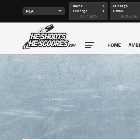
Davos
2
Friborgo
Friborgo
3
Davos
30.04.2026
28.04.2026
HOME
AMB