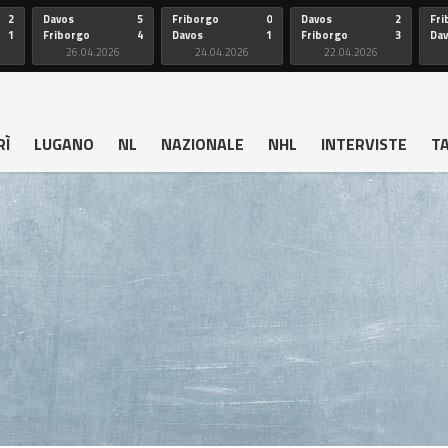
2
Davos
5
Friborgo
0
Davos
2
Fri
1
Friborgo
4
Davos
1
Friborgo
3
Da
26.04.2026
24.04.2026
22.04.2026
RÌ
LUGANO
NL
NAZIONALE
NHL
INTERVISTE
T