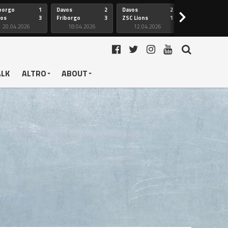
borgo
1
Davos
2
Davos
2
Friborgo
>
vos
3
Friborgo
3
ZSC Lions
1
Ginevra
20.04.2026
18.04.2026
12.04.2026
12.04.2026
ALK
ALTRO
ABOUT