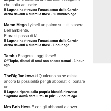
che botta ad uscire
Il Lugano ha ritrovato l’entusiasmo della Cornèr
Arena davanti a duemila tifosi
·
39 minutes ago
Mamo Mego
Lyksell un palmo su tutti stasera.
Bell'ambiente.
E ora si passa di là
Il Lugano ha ritrovato l’entusiasmo della Cornèr
Arena davanti a duemila tifosi
·
1 hour ago
Tambu
Esagera…oggi forse!!
Off Topic, discuti di temi non ancora trattati
·
1 hour
ago
TheBigJankowski
Qualcuno sa se esiste
ancora la possibilità per gli abbonati di portare
un...
Il Lugano riparte dalla propria identità ritrovata:
“Ognuno dovrà dare il 5% in più”
·
2 hours ago
Mrs Bob Hess
E con gli abbonati a dover