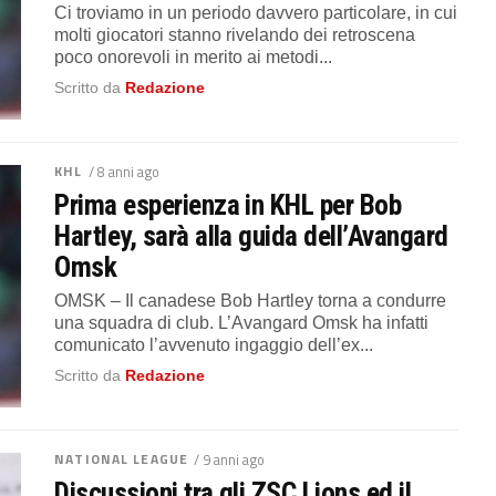
Ci troviamo in un periodo davvero particolare, in cui
molti giocatori stanno rivelando dei retroscena
poco onorevoli in merito ai metodi...
Scritto da
Redazione
KHL
/ 8 anni ago
Prima esperienza in KHL per Bob
Hartley, sarà alla guida dell’Avangard
Omsk
OMSK – Il canadese Bob Hartley torna a condurre
una squadra di club. L’Avangard Omsk ha infatti
comunicato l’avvenuto ingaggio dell’ex...
Scritto da
Redazione
NATIONAL LEAGUE
/ 9 anni ago
Discussioni tra gli ZSC Lions ed il