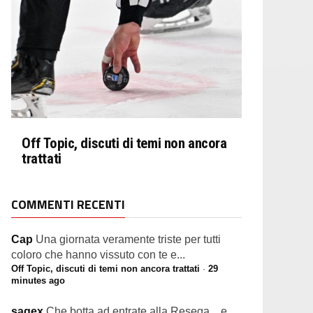
Off Topic, discuti di temi non ancora
trattati
COMMENTI RECENTI
Cap
Una giornata veramente triste per tutti
coloro che hanno vissuto con te e...
Off Topic, discuti di temi non ancora trattati
·
29
minutes ago
sagex
Che botta ad entrate alla Resega... e