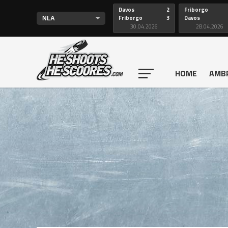
Davos
2
Friborgo
Friborgo
3
Davos
30.04.2026
28.04.2026
HOME
AMB