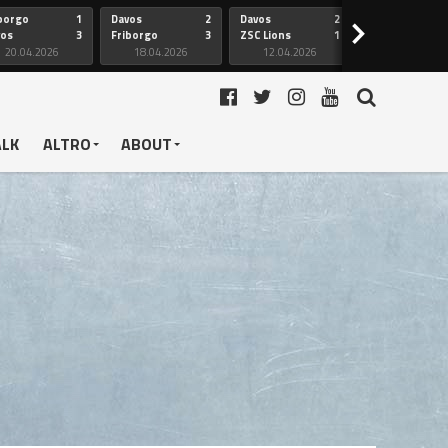
borgo
1
Davos
2
Davos
2
Friborgo
>
vos
3
Friborgo
3
ZSC Lions
1
Ginevra
20.04.2026
18.04.2026
12.04.2026
12.04.2026
ALK
ALTRO
ABOUT