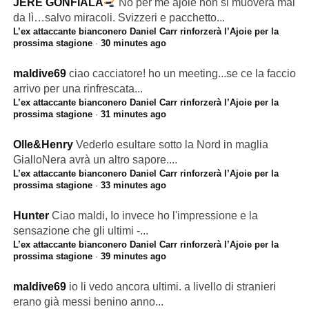
JERE GONFIALA
No per me ajoie non si muoverà mai
da lì…salvo miracoli. Svizzeri e pacchetto...
L’ex attaccante bianconero Daniel Carr rinforzerà l’Ajoie per la
prossima stagione
·
30 minutes ago
maldive69
ciao cacciatore! ho un meeting...se ce la faccio
arrivo per una rinfrescata...
L’ex attaccante bianconero Daniel Carr rinforzerà l’Ajoie per la
prossima stagione
·
31 minutes ago
Olle&Henry
Vederlo esultare sotto la Nord in maglia
GialloNera avrà un altro sapore....
L’ex attaccante bianconero Daniel Carr rinforzerà l’Ajoie per la
prossima stagione
·
33 minutes ago
Hunter
Ciao maldi, Io invece ho l'impressione e la
sensazione che gli ultimi -...
L’ex attaccante bianconero Daniel Carr rinforzerà l’Ajoie per la
prossima stagione
·
39 minutes ago
maldive69
io li vedo ancora ultimi. a livello di stranieri
erano già messi benino anno...