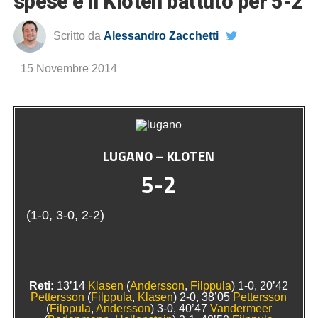
spese è il Kloten battuto per 5-2
Scritto da
Alessandro Zacchetti
15 Novembre 2014
LUGANO – KLOTEN
5-2
(1-0, 3-0, 2-2)
Reti:
13’14
Klasen
(
Andersson
,
Filppula
) 1-0, 20’42
Pettersson
(
Filppula
,
Klasen
) 2-0, 38’05
Pettersson
(
Filppula
,
Andersson
) 3-0, 40’47
Vandermeer