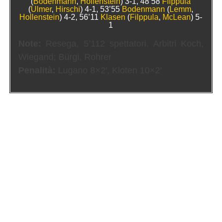
(
Bodenmann
,
Hollenstein
) 3-1, 48’58
Filppula
(
Ulmer
,
Hirschi
) 4-1, 53’55
Bodenmann
(
Lemm
,
Hollenstein
) 4-2, 56’11
Klasen
(
Filppula
,
McLean
) 5-
1
Note:
Resega, 5’112 spettatori. Arbitri Koch,
Wiegand; Bürgi, Rohrer
Penalità:
Lugano 8×2′, Kloten 10×2′