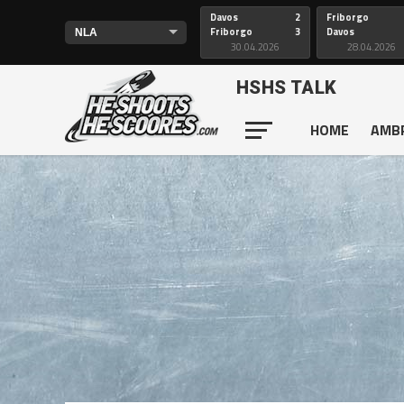
Davos
2
Friborgo
Friborgo
3
Davos
30.04.2026
28.04.2026
HSHS TALK
HOME
AMB