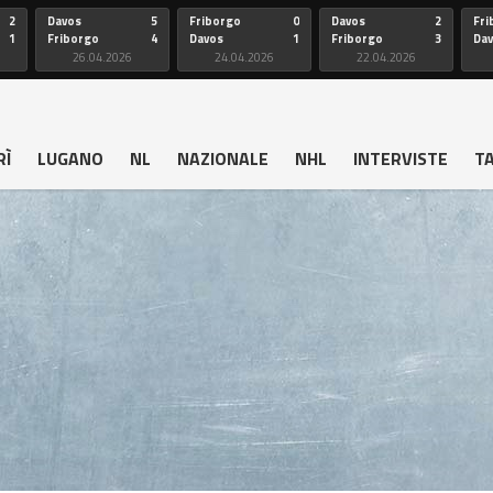
2
Davos
5
Friborgo
0
Davos
2
Fri
1
Friborgo
4
Davos
1
Friborgo
3
Da
26.04.2026
24.04.2026
22.04.2026
RÌ
LUGANO
NL
NAZIONALE
NHL
INTERVISTE
T