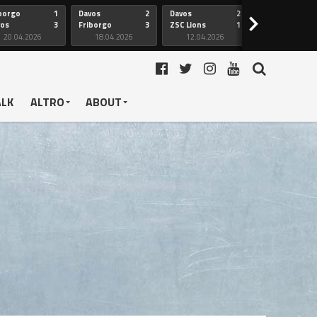
borgo
1
Davos
2
Davos
2
Friborgo
>
vos
3
Friborgo
3
ZSC Lions
1
Ginevra
20.04.2026
18.04.2026
12.04.2026
12.04.2026
ALK
ALTRO
ABOUT