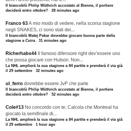
Il biancoblù Philip Wüthrich accostato al Bienne, il portiere
deciderà entro ottobre?
·
28 minutes ago
Franco 63
A mio modo di vedere, nella scorsa stagione
negli SNAKES, ci sono stati dei...
Il biancoblù Matej Pekar dovrebbe giocare buona parte della
stagione a Coira
·
31 minutes ago
Richerhabs44
Il famoso difensore right dev’essere uno
che possa giocare con Hutson. Non...
La NHL amplierà la sua stagione a 84 partite e prenderà il via già
il 29 settembre
·
32 minutes ago
ul_ferro
dovrebbe essere JvP che parte
Il biancoblù Philip Wüthrich accostato al Bienne, il portiere
deciderà entro ottobre?
·
52 minutes ago
Cole#13
No concordo con te. Calcola che Montreal ha
giocato la semifinale di...
La NHL amplierà la sua stagione a 84 partite e prenderà il via già
il 29 settembre
·
1 hour ago