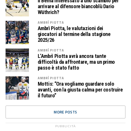
Il Berna interessato a uno scambio per
arrivare al difensore biancoblù Dario
Wüthrich?
AMBRÌ PIOTTA
Ambrì Piotta, le valutazioni dei
giocatori al termine della stagione
2025/26
AMBRÌ PIOTTA
L’Ambrì Piotta avrà ancora tante
difficoltà da affrontare, ma un primo
passo è stato fatto
AMBRÌ PIOTTA
Mottis: “Ora vogliamo guardare solo
avanti, con la giusta calma per costruire
il futuro”
MORE POSTS
PUBBLICITÀ