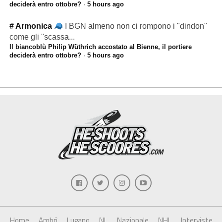
deciderà entro ottobre?
·
5 hours ago
# Armonica
I BGN almeno non ci rompono i "dindon"
come gli "scassa...
Il biancoblù Philip Wüthrich accostato al Bienne, il portiere
deciderà entro ottobre?
·
5 hours ago
Home
Ambrì
Lugano
NL
Nazionale
NHL
Interviste