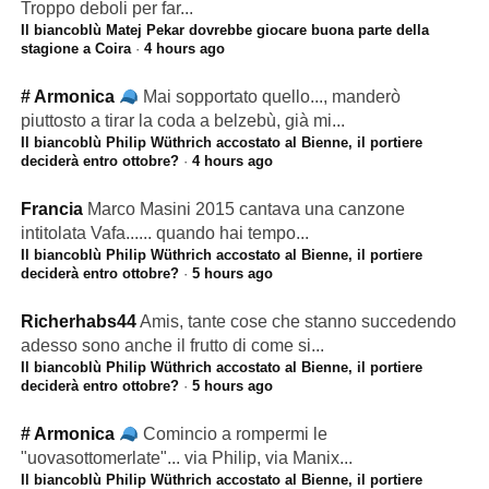
Troppo deboli per far...
Il biancoblù Matej Pekar dovrebbe giocare buona parte della
stagione a Coira
·
4 hours ago
# Armonica
Mai sopportato quello..., manderò
piuttosto a tirar la coda a belzebù, già mi...
Il biancoblù Philip Wüthrich accostato al Bienne, il portiere
deciderà entro ottobre?
·
4 hours ago
Francia
Marco Masini 2015 cantava una canzone
intitolata Vafa...... quando hai tempo...
Il biancoblù Philip Wüthrich accostato al Bienne, il portiere
deciderà entro ottobre?
·
5 hours ago
Richerhabs44
Amis, tante cose che stanno succedendo
adesso sono anche il frutto di come si...
Il biancoblù Philip Wüthrich accostato al Bienne, il portiere
deciderà entro ottobre?
·
5 hours ago
# Armonica
Comincio a rompermi le
"uovasottomerlate"... via Philip, via Manix...
Il biancoblù Philip Wüthrich accostato al Bienne, il portiere