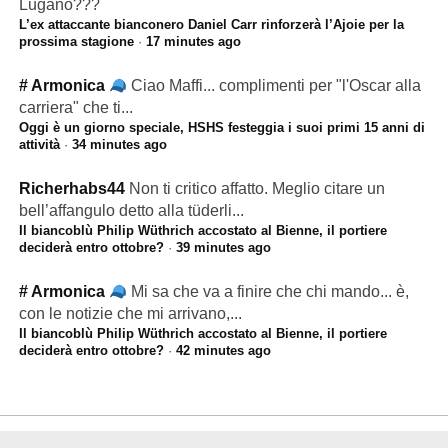
Lugano???
L’ex attaccante bianconero Daniel Carr rinforzerà l’Ajoie per la
prossima stagione
·
17 minutes ago
# Armonica
Ciao Maffi... complimenti per "l'Oscar alla
carriera" che ti...
Oggi è un giorno speciale, HSHS festeggia i suoi primi 15 anni di
attività
·
34 minutes ago
Richerhabs44
Non ti critico affatto. Meglio citare un
bell’affangulo detto alla tüderli...
Il biancoblù Philip Wüthrich accostato al Bienne, il portiere
deciderà entro ottobre?
·
39 minutes ago
# Armonica
Mi sa che va a finire che chi mando... è,
con le notizie che mi arrivano,...
Il biancoblù Philip Wüthrich accostato al Bienne, il portiere
deciderà entro ottobre?
·
42 minutes ago